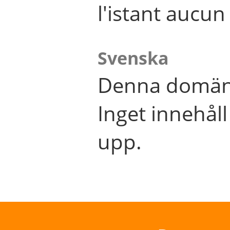
l'istant aucu
Svenska
Denna domän 
Inget innehål
upp.